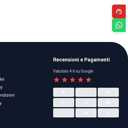
support_agent
Recensioni e Pagamenti
Valutato 4.6 su Google
star
star
star
star
star
Noi
cy
ndizioni
y