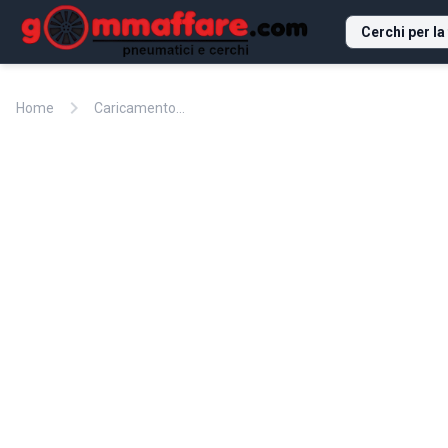
Cerchi per la
chevron_right
Home
Caricamento...