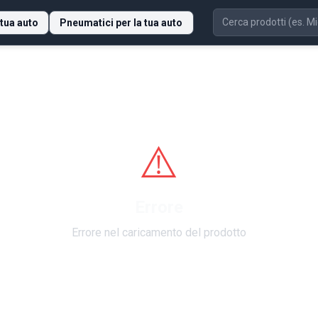
 tua auto
Pneumatici per la tua auto
⚠️
Errore
Errore nel caricamento del prodotto