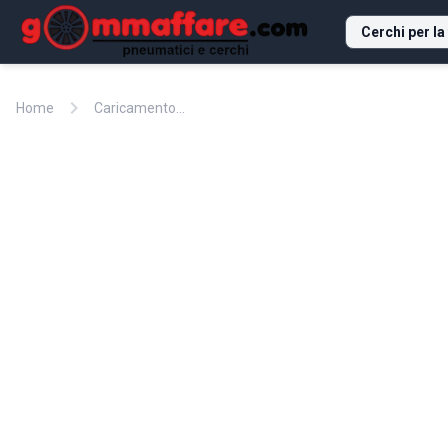
Cerchi per la
chevron_right
Home
Caricamento...