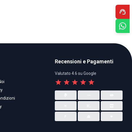
support_agent
Recensioni e Pagamenti
Valutato 4.6 su Google
star
star
star
star
star
Noi
cy
ndizioni
y