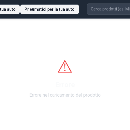
 tua auto
Pneumatici per la tua auto
⚠️
Errore
Errore nel caricamento del prodotto