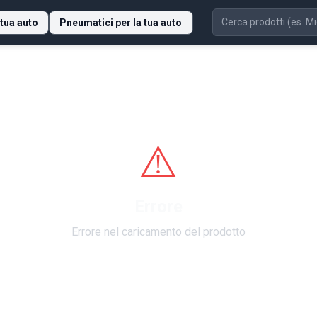
 tua auto
Pneumatici per la tua auto
⚠️
Errore
Errore nel caricamento del prodotto