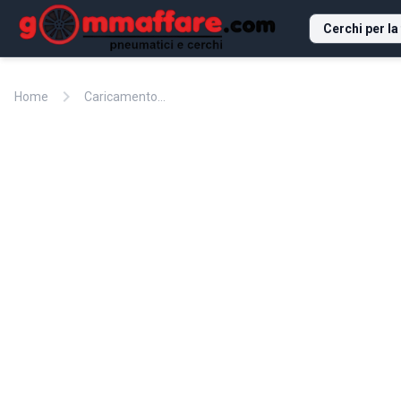
Cerchi per la
chevron_right
Home
Caricamento...