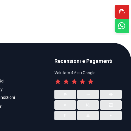
support_agent
Recensioni e Pagamenti
Valutato 4.6 su Google
star
star
star
star
star
Noi
cy
ndizioni
y