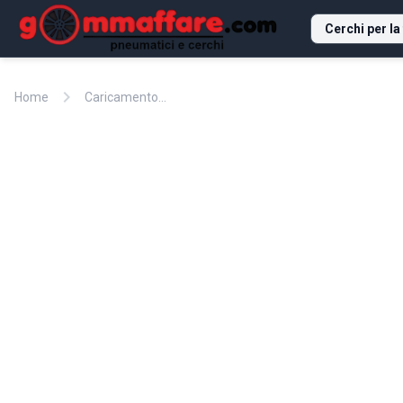
Cerchi per la
chevron_right
Home
Caricamento...