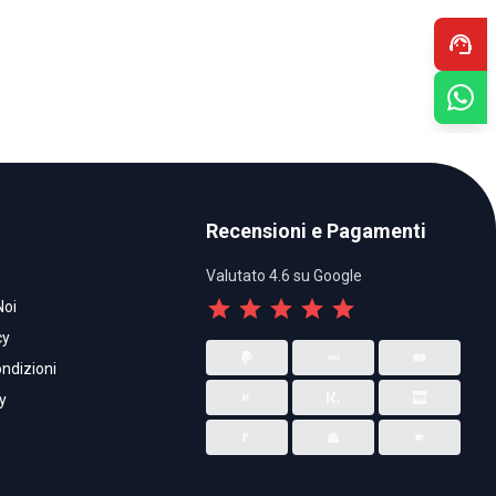
support_agent
Recensioni e Pagamenti
Valutato 4.6 su Google
star
star
star
star
star
Noi
cy
ndizioni
y