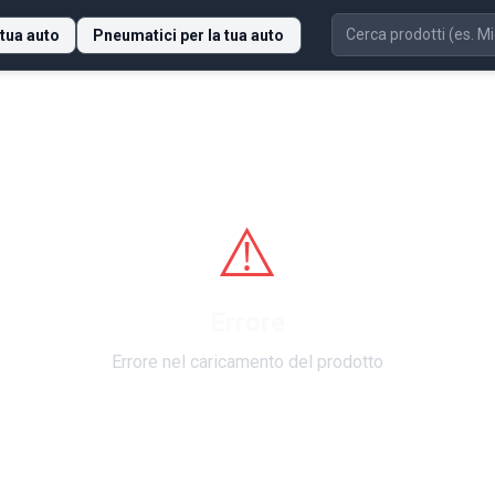
 tua auto
Pneumatici per la tua auto
⚠️
Errore
Errore nel caricamento del prodotto