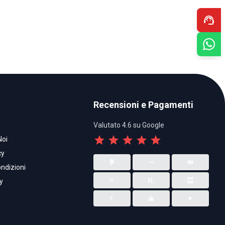
support_agent
Recensioni e Pagamenti
Valutato 4.6 su Google
star
star
star
star
star
Noi
cy
ndizioni
y