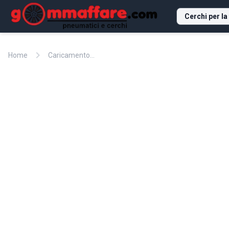
Cerchi per la
chevron_right
Home
Caricamento...