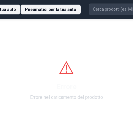
 tua auto
Pneumatici per la tua auto
⚠️
Errore
Errore nel caricamento del prodotto