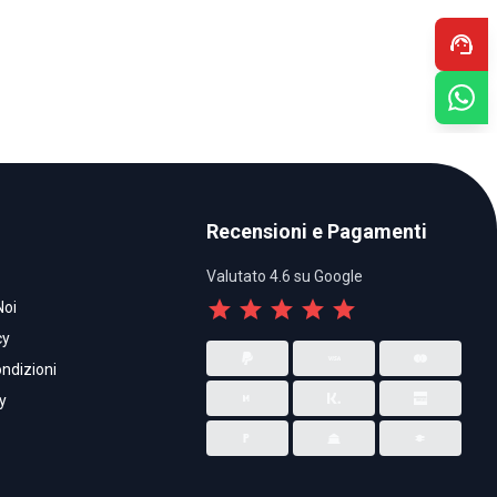
support_agent
Recensioni e Pagamenti
Valutato 4.6 su Google
star
star
star
star
star
Noi
cy
ndizioni
y