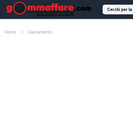
Cerchi per la
chevron_right
Home
Caricamento...