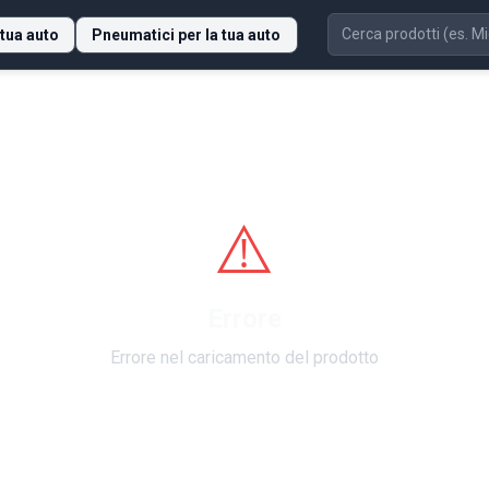
 tua auto
Pneumatici per la tua auto
⚠️
Errore
Errore nel caricamento del prodotto