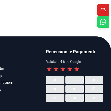
support_agent
Recensioni e Pagamenti
Valutato 4.6 su Google
star
star
star
star
star
Noi
cy
ndizioni
y