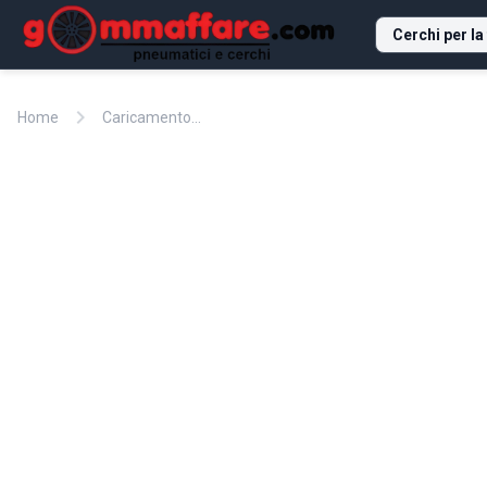
Cerchi per la
chevron_right
Home
Caricamento...