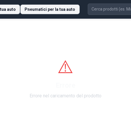
 tua auto
Pneumatici per la tua auto
⚠️
Errore
Errore nel caricamento del prodotto