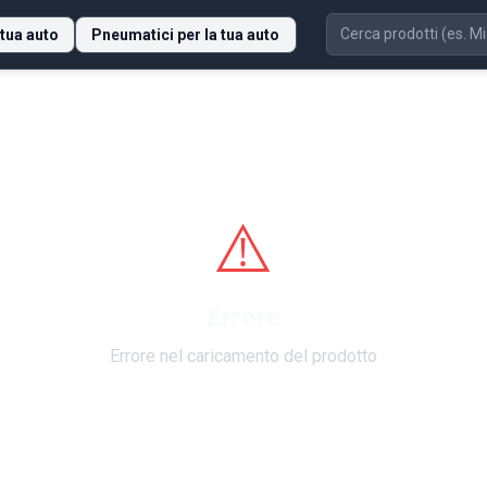
 tua auto
Pneumatici per la tua auto
⚠️
Errore
Errore nel caricamento del prodotto