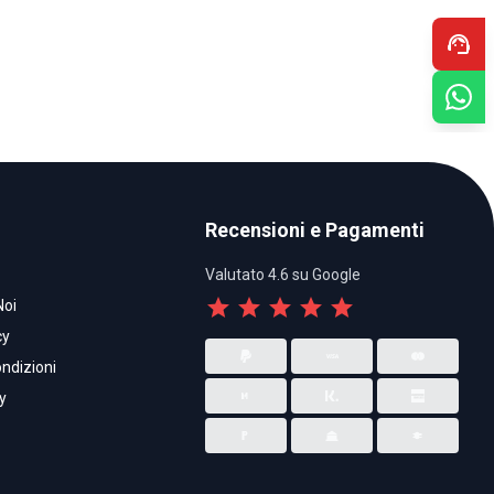
support_agent
Recensioni e Pagamenti
Valutato 4.6 su Google
star
star
star
star
star
Noi
cy
ndizioni
y