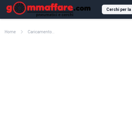
Cerchi per la
chevron_right
Home
Caricamento...