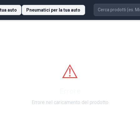
 tua auto
Pneumatici per la tua auto
⚠️
Errore
Errore nel caricamento del prodotto