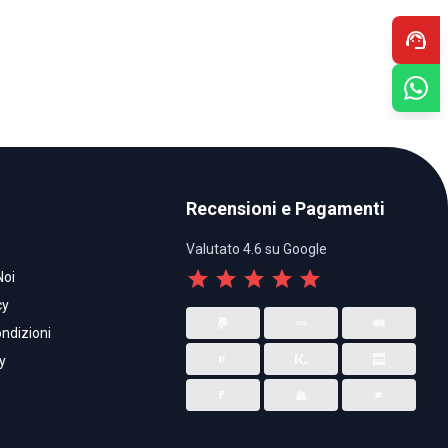
support_agent
Recensioni e Pagamenti
Valutato 4.6 su Google
star
star
star
star
star
Noi
cy
ndizioni
y