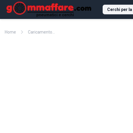
Cerchi per la
chevron_right
Home
Caricamento...