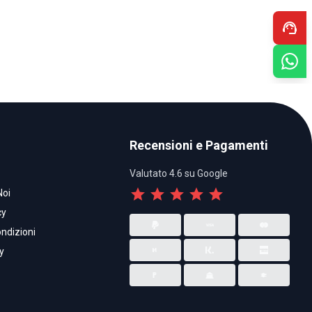
support_agent
Recensioni e Pagamenti
Valutato 4.6 su Google
star
star
star
star
star
Noi
cy
ndizioni
y