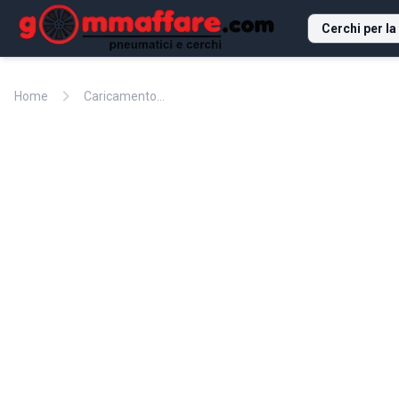
Cerchi per la
chevron_right
Home
Caricamento...