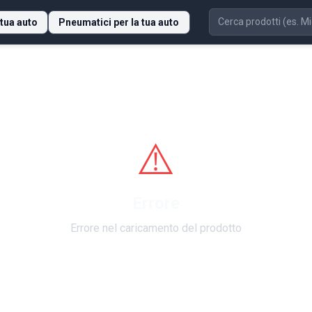
 tua auto
Pneumatici per la tua auto
⚠️
Errore
Errore nel caricamento del prodotto