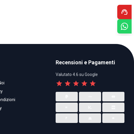
support_agent
Recensioni e Pagamenti
Valutato 4.6 su Google
star
star
star
star
star
Noi
cy
ndizioni
y