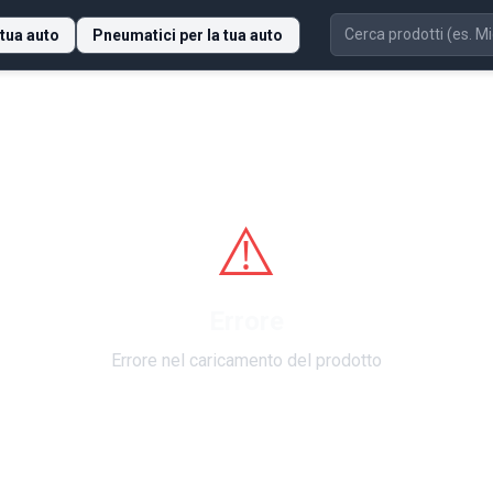
 tua auto
Pneumatici per la tua auto
⚠️
Errore
Errore nel caricamento del prodotto