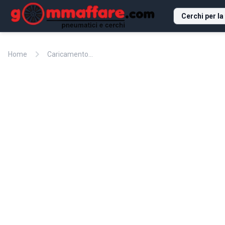
Cerchi per la
chevron_right
Home
Caricamento...