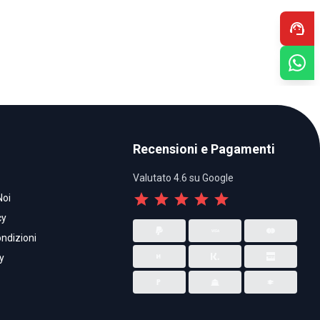
support_agent
Recensioni e Pagamenti
Valutato 4.6 su Google
star
star
star
star
star
Noi
cy
ndizioni
y