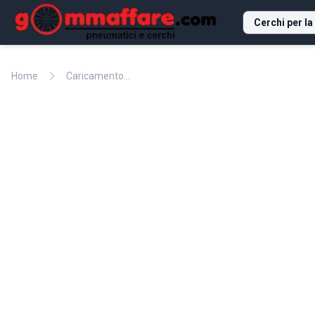
Cerchi per la
chevron_right
Home
Caricamento...