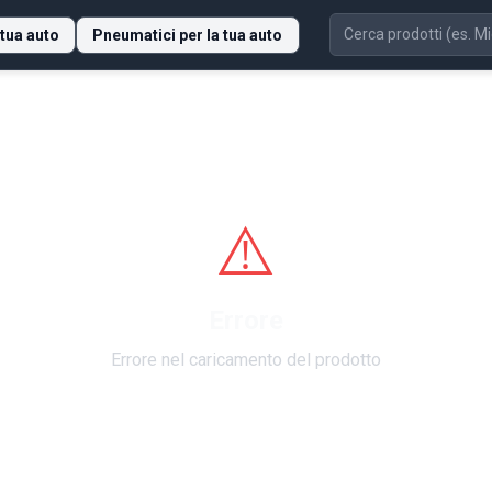
 tua auto
Pneumatici per la tua auto
⚠️
Errore
Errore nel caricamento del prodotto