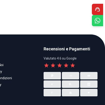
support_agent
Recensioni e Pagamenti
Valutato 4.6 su Google
star
star
star
star
star
Noi
cy
ndizioni
y