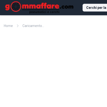
Cerchi per la
chevron_right
Home
Caricamento...