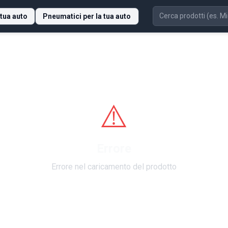
 tua auto
Pneumatici per la tua auto
⚠️
Errore
Errore nel caricamento del prodotto