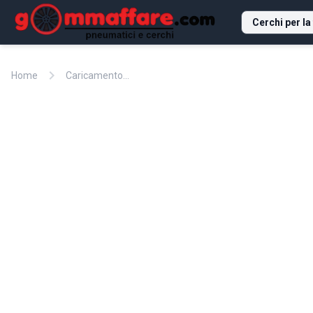
Cerchi per la
chevron_right
Home
Caricamento...