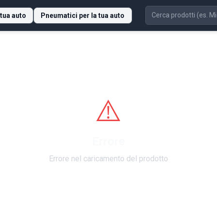
 tua auto
Pneumatici per la tua auto
⚠️
Errore
Errore nel caricamento del prodotto