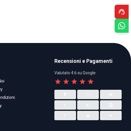
support_agent
Recensioni e Pagamenti
Valutato 4.6 su Google
star
star
star
star
star
Noi
cy
ndizioni
y