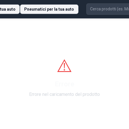
 tua auto
Pneumatici per la tua auto
⚠️
Errore
Errore nel caricamento del prodotto