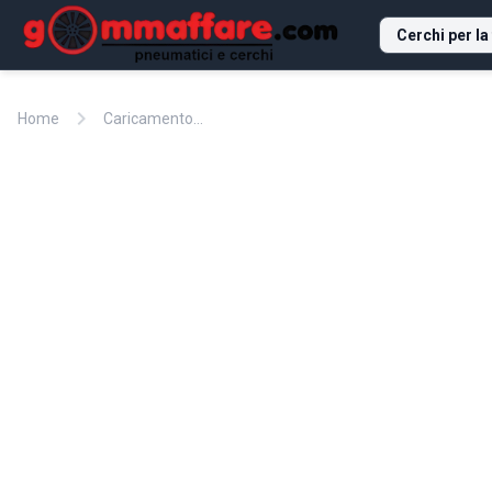
Cerchi per la
chevron_right
Home
Caricamento...