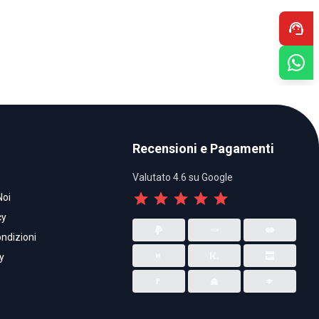
support_agent
Recensioni e Pagamenti
Valutato 4.6 su Google
star
star
star
star
star
Noi
cy
ndizioni
y