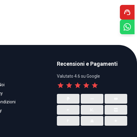
support_agent
Recensioni e Pagamenti
Valutato 4.6 su Google
star
star
star
star
star
Noi
cy
ndizioni
y