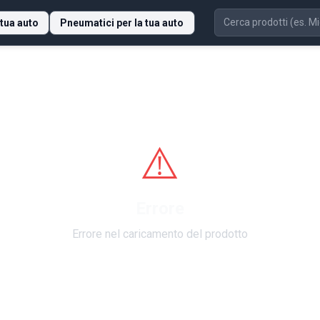
 tua auto
Pneumatici per la tua auto
⚠️
Errore
Errore nel caricamento del prodotto