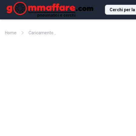
Cerchi per la
chevron_right
Home
Caricamento...