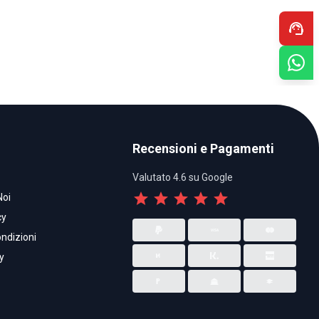
support_agent
Recensioni e Pagamenti
Valutato 4.6 su Google
star
star
star
star
star
Noi
cy
ndizioni
y