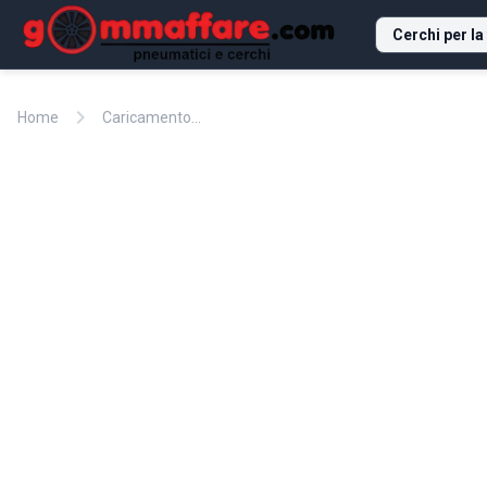
Cerchi per la
chevron_right
Home
Caricamento...