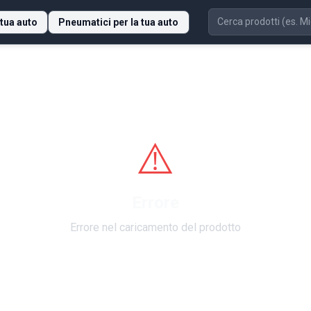
 tua auto
Pneumatici per la tua auto
⚠️
Errore
Errore nel caricamento del prodotto