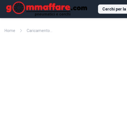
Cerchi per la
chevron_right
Home
Caricamento...