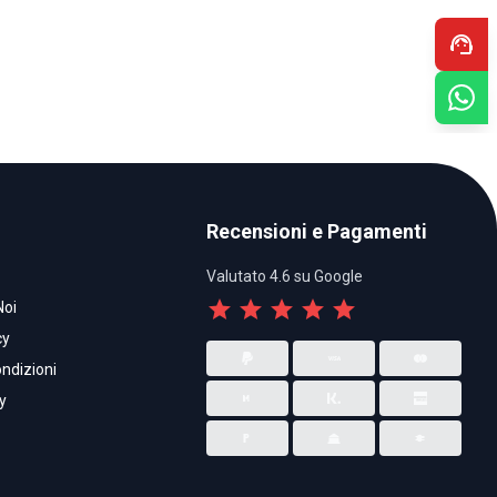
support_agent
Recensioni e Pagamenti
Valutato 4.6 su Google
star
star
star
star
star
Noi
cy
ndizioni
y