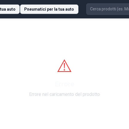
 tua auto
Pneumatici per la tua auto
⚠️
Errore
Errore nel caricamento del prodotto