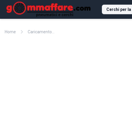
Cerchi per la
chevron_right
Home
Caricamento...