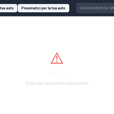
 tua auto
Pneumatici per la tua auto
⚠️
Errore
Errore nel caricamento del prodotto