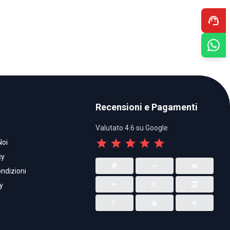
support_agent
Recensioni e Pagamenti
Valutato 4.6 su Google
star
star
star
star
star
Noi
cy
ndizioni
y