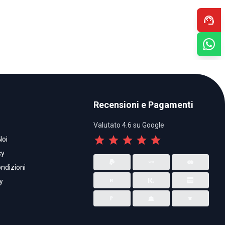
support_agent
Recensioni e Pagamenti
Valutato 4.6 su Google
star
star
star
star
star
Noi
cy
ndizioni
y