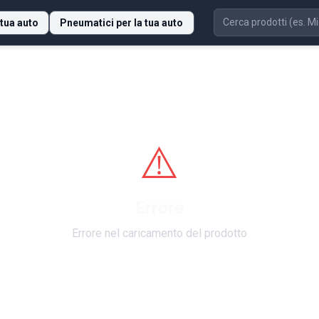
 tua auto
Pneumatici per la tua auto
⚠️
Errore
Errore nel caricamento del prodotto