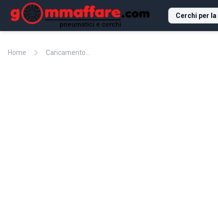
Cerchi per la
chevron_right
Home
Caricamento...