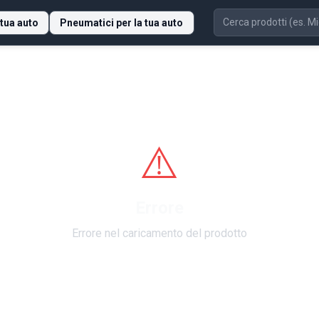
 tua auto
Pneumatici per la tua auto
⚠️
Errore
Errore nel caricamento del prodotto