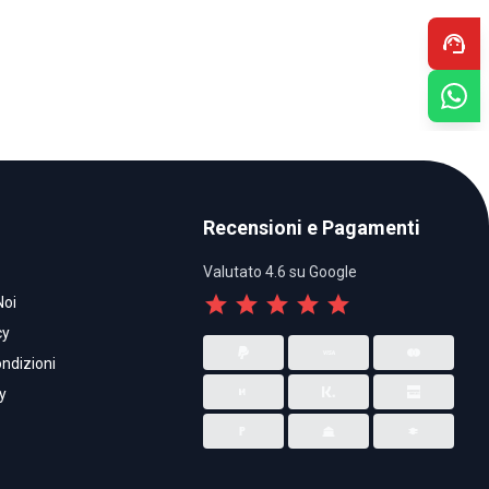
support_agent
Recensioni e Pagamenti
Valutato 4.6 su Google
star
star
star
star
star
Noi
cy
ndizioni
y