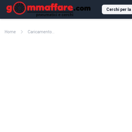
Cerchi per la
chevron_right
Home
Caricamento...