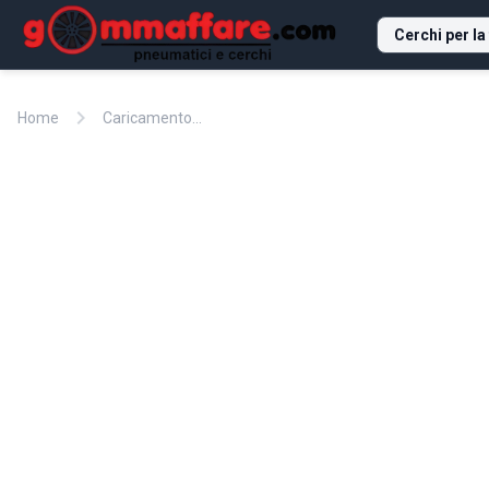
Cerchi per la
chevron_right
Home
Caricamento...