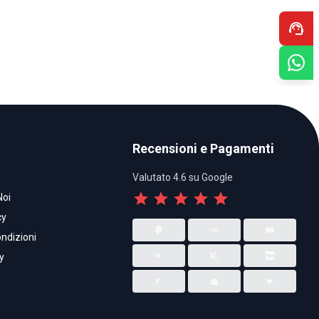
support_agent
Recensioni e Pagamenti
Valutato 4.6 su Google
star
star
star
star
star
Noi
cy
ndizioni
y