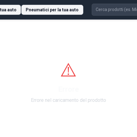
 tua auto
Pneumatici per la tua auto
⚠️
Errore
Errore nel caricamento del prodotto