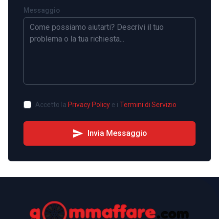
Messaggio
Accetto la
Privacy Policy
e i
Termini di Servizio
send
Invia Messaggio