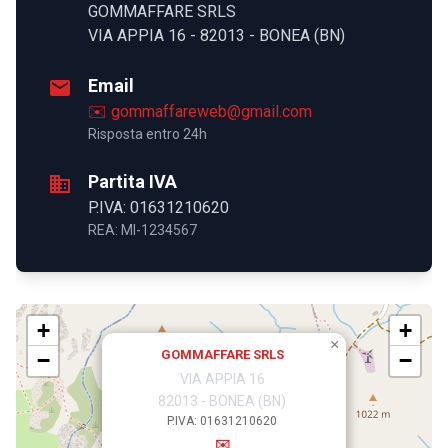
GOMMAFFARE SRLS
VIA APPIA 16 - 82013 - BONEA (BN)
Email
email
✉️ gommaffareweb@gmail.com
Risposta entro 24h
Partita IVA
business
P.IVA: 01631210620
REA: MI-1234567
+
+
×
GOMMAFFARE SRLS
−
−
VIA APPIA 16
82013 - BONEA (BN)
P.IVA: 01631210620
✉️