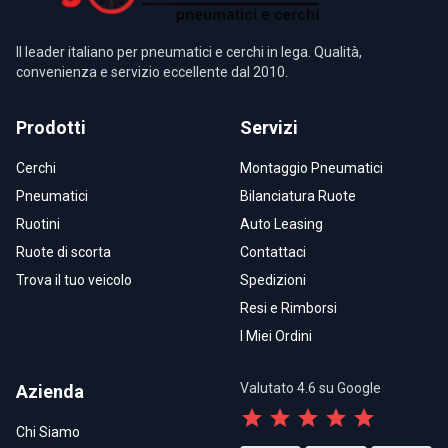
Il leader italiano per pneumatici e cerchi in lega. Qualità,
convenienza e servizio eccellente dal 2010.
Prodotti
Servizi
Cerchi
Montaggio Pneumatici
Pneumatici
Bilanciatura Ruote
Ruotini
Auto Leasing
Ruote di scorta
Contattaci
Trova il tuo veicolo
Spedizioni
Resi e Rimborsi
I Miei Ordini
Valutato 4.6 su Google
Azienda
star
star
star
star
star
Chi Siamo