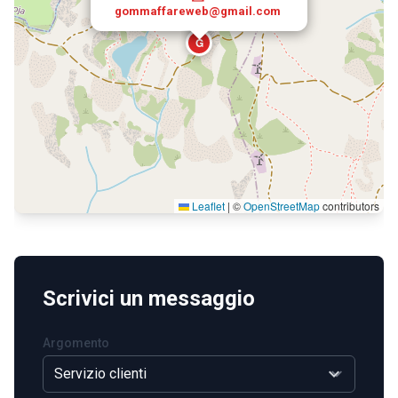
gommaffareweb@gmail.com
G
Leaflet
|
©
OpenStreetMap
contributors
Scrivici un messaggio
Argomento
expand_more