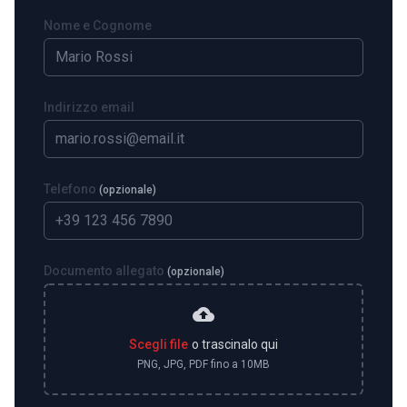
Nome e Cognome
Indirizzo email
Telefono
(opzionale)
Documento allegato
(opzionale)
cloud_upload
Scegli file
o trascinalo qui
PNG, JPG, PDF fino a 10MB